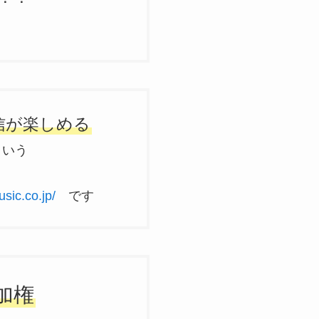
信が楽しめる
という
sic.co.jp/
です
加権