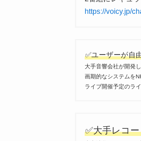
https://voicy.jp/
✅ユーザーが自
大手音響会社が開発
画期的なシステムをN
ライブ開催予定のラ
✅大手レコー