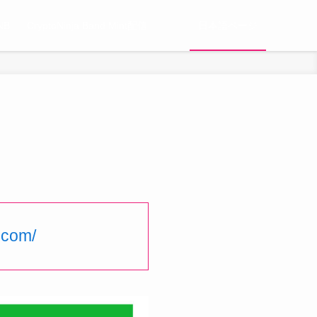
NB
CryptoNinja Band Mint配信
日本語ページ
a.com/