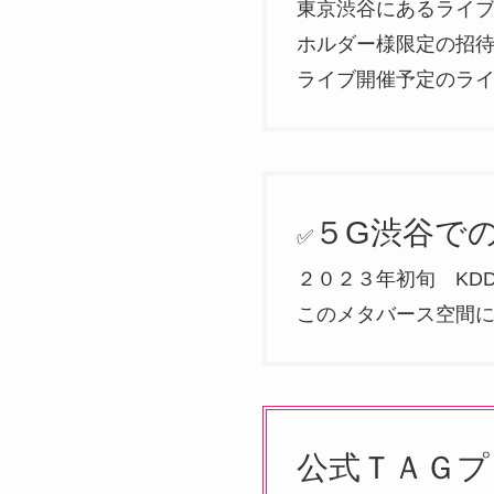
東京渋谷にあるライ
ホルダー様限定の招待
ライブ開催予定のラ
５G渋谷で
✅
２０２３年初旬 KD
このメタバース空間
公式ＴＡＧプ