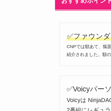
おすすめポイン
✅ファウンダー
CNPでは額あて、狐
紹介されました。額
✅Voicy
Voicyは Nin
2番組にレギュラ